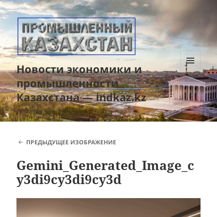
Новости экономики и
МЕНЮ
промышленности
И
ВИДЖЕТЫ
Казахстана — indkaz.kz
ПРЕДЫДУЩЕЕ ИЗОБРАЖЕНИЕ
Gemini_Generated_Image_c
y3di9cy3di9cy3d