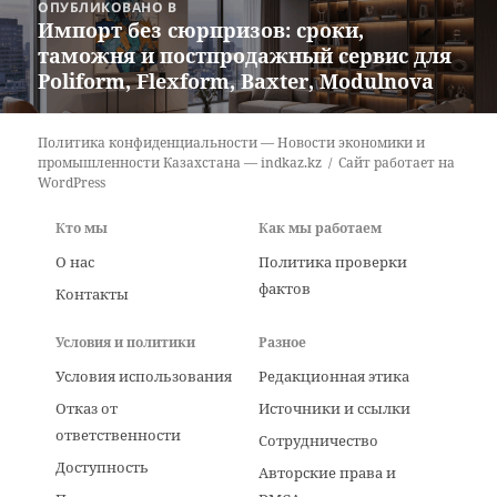
ОПУБЛИКОВАНО В
по
Импорт без сюрпризов: сроки,
записям
таможня и постпродажный сервис для
Poliform, Flexform, Baxter, Modulnova
Политика конфиденциальности — Новости экономики и
промышленности Казахстана — indkaz.kz
Сайт работает на
WordPress
Кто мы
Как мы работаем
О нас
Политика проверки
фактов
Контакты
Условия и политики
Разное
Условия использования
Редакционная этика
Отказ от
Источники и ссылки
ответственности
Сотрудничество
Доступность
Авторские права и